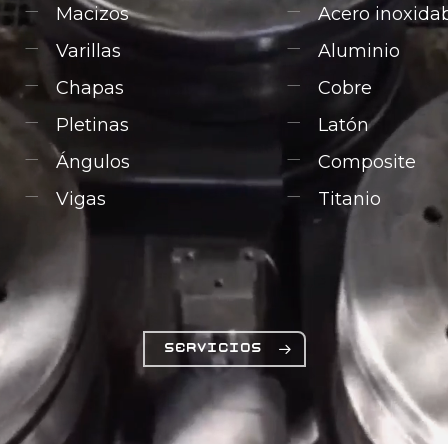
Macizos
Acero inoxida
Varillas
Aluminio
Chapas
Cobre
Pletinas
Latón
Ángulos
Composite
Vigas
Titanio
servicios