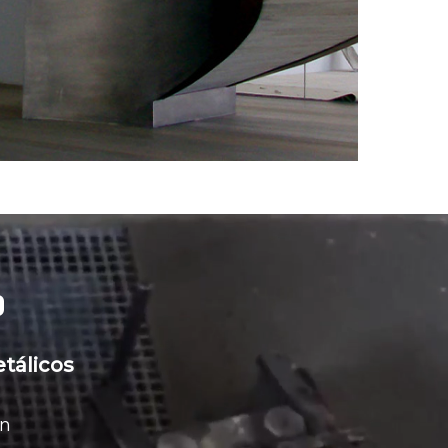
o
tálicos
ón