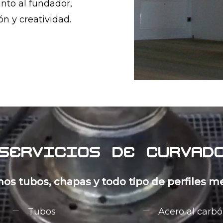
nto al fundador,
n y creatividad.
servicios
de
curvad
os tubos, chapas y todo tipo de perfiles me
Tubos
Acero al carb