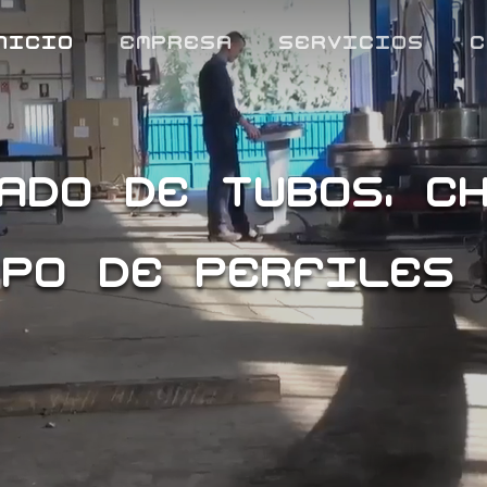
nicio
empresa
servicios
c
ado de tubos, c
ipo de perfiles 