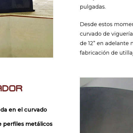
pulgadas.
Desde estos momento
curvado de viguerí
de 12” en adelante
fabricación de utill
ador
da en el curvado
e perfiles metálicos