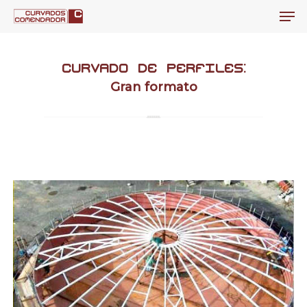
Men
Skip
to
Close
main
Men
curvado de perfiles:
content
Gran formato