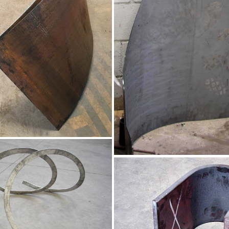
a escalera helicoidal
Chapa para ascensor