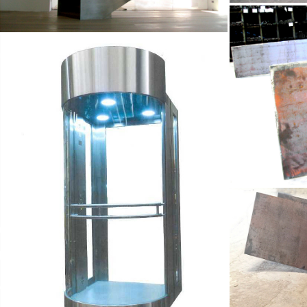
Guía para 
Chapa para escalera helicoidal
Alea
Chapa cu