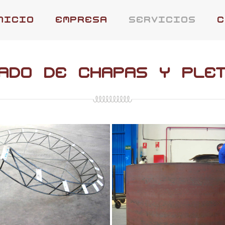
nicio
empresa
servicios
c
ado
de
chapas
y
ple