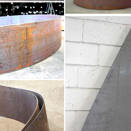
escalera helicoidal
Chapa 20 mm espeso
rvada