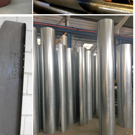
r
Chapa acero inox diametro
1700