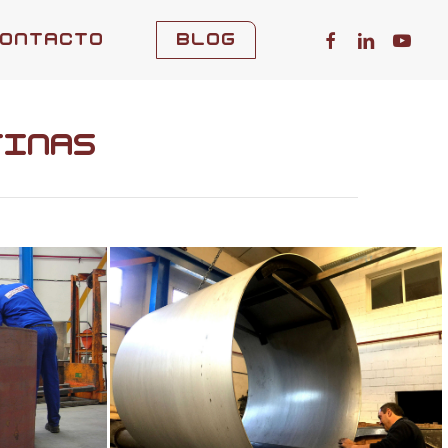
facebook
linked
yout
ontacto
Blog
tinas