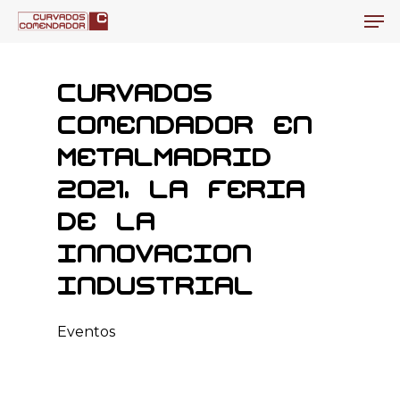
Men
Skip
to
Close
main
Men
Curvados
content
Comendador en
MetalMadrid
2021, la Feria
de la
Innovacion
Industrial
Eventos