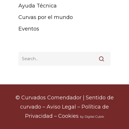
Ayuda Técnica
Curvas por el mundo
Eventos
© Curvados Comendador |
Sentido de
curvado
–
Aviso Legal
–
Política de
Privacidad
–
Cookies
by Digital Cubik