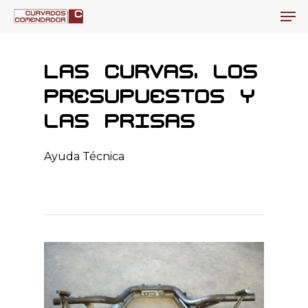
Men
Skip
to
Close
main
Men
Las curvas, los
content
presupuestos y
las prisas
Ayuda Técnica